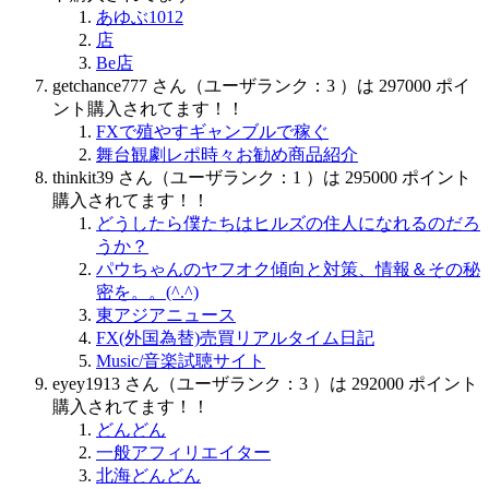
あゆぶ1012
店
Be店
getchance777 さん（ユーザランク：3 ）は 297000 ポイ
ント購入されてます！！
FXで殖やすギャンブルで稼ぐ
舞台観劇レポ時々お勧め商品紹介
thinkit39 さん（ユーザランク：1 ）は 295000 ポイント
購入されてます！！
どうしたら僕たちはヒルズの住人になれるのだろ
うか？
パウちゃんのヤフオク傾向と対策、情報＆その秘
密を。。(^.^)
東アジアニュース
FX(外国為替)売買リアルタイム日記
Music/音楽試聴サイト
eyey1913 さん（ユーザランク：3 ）は 292000 ポイント
購入されてます！！
どんどん
一般アフィリエイター
北海どんどん