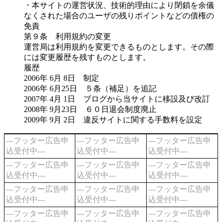
・本サイトの運営状況、技術的理由により閉鎖を余儀
なくされた場合のユーザの残りポイントなどの債権の
免責
第９条 利用規約の変更
運営局は利用規約を変更できるものとします。その際
には変更履歴を残すものとします。
履歴
2006年 6月 8日 制定
2006年 6月25日 ５条（補足）を追記
2007年 4月 1日 ブログから当サイトに移設及び改訂
2008年 9月23日 ６０日退会制度廃止
2009年 9月 2日 違反サイトに関する手数料を設定
---フッター広告申
---フッター広告申
---フッター広告申
込受付中---
込受付中---
込受付中---
---フッター広告申
---フッター広告申
---フッター広告申
込受付中---
込受付中---
込受付中---
---フッター広告申
---フッター広告申
---フッター広告申
込受付中---
込受付中---
込受付中---
---フッター広告申
---フッター広告申
---フッター広告申