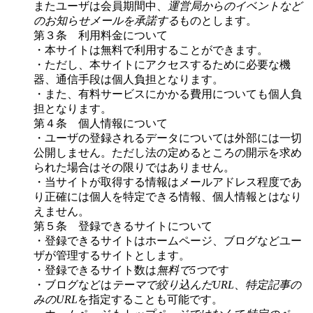
またユーザは会員期間中、
運営局からのイベントなど
のお知らせメールを承諾する
ものとします。
第３条 利用料金について
・本サイトは無料で利用することができます。
・ただし、本サイトにアクセスするために必要な機
器、通信手段は個人負担となります。
・また、有料サービスにかかる費用についても個人負
担となります。
第４条 個人情報について
・ユーザの登録されるデータについては外部には一切
公開しません。ただし法の定めるところの開示を求め
られた場合はその限りではありません。
・当サイトが取得する情報はメールアドレス程度であ
り正確には個人を特定できる情報、個人情報とはなり
えません。
第５条 登録できるサイトについて
・登録できるサイトはホームページ、ブログなどユー
ザが管理するサイトとします。
・登録できるサイト数は
無料で5つ
です
・ブログなどは
テーマで絞り込んだURL
、
特定記事の
みのURL
を指定することも可能です。